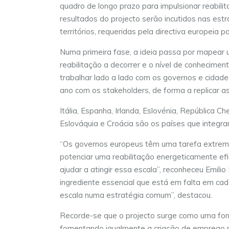
quadro de longo prazo para impulsionar reabil
resultados do projecto serão incutidos nas est
territórios, requeridas pela directiva europeia pa
Numa primeira fase, a ideia passa por mapear u
reabilitação a decorrer e o nível de conheciment
trabalhar lado a lado com os governos e cidad
ano com os stakeholders, de forma a replicar as
Itália, Espanha, Irlanda, Eslovénia, República Ch
Eslováquia e Croácia são os países que integr
“Os governos europeus têm uma tarefa extremam
potenciar uma reabilitação energeticamente efi
ajudar a atingir essa escala”, reconheceu Emili
ingrediente essencial que está em falta em ca
escala numa estratégia comum”, destacou.
Recorde-se que o projecto surge como uma for
fomentando igualmente a criação de emprego n