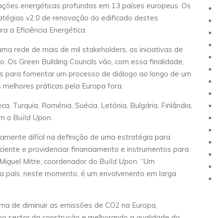
itações energéticas profundas em 13 países europeus. Os
ratégias v2.0 de renovação do edificado destes
ra a Eficiência Energética.
ma rede de mais de mil stakeholders, as iniciativas de
o. Os Green Building Councils vão, com essa finalidade,
es para fomentar um processo de diálogo ao longo de um
 melhores práticas pela Europa fora.
eca, Turquia, Roménia, Suécia, Letónia, Bulgária, Finlândia,
am o
Build Upon
.
ente difícil na definição de uma estratégia para
ciente e providenciar financiamento e instrumentos para
o Miguel Mitre, coordenador do
Build Upon
. “Um
da país, neste momento, é um envolvimento em larga
ma de diminuir as emissões de CO2 na Europa,
o sector da construção e melhorando a qualidade do