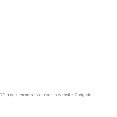
al@approach.com.pt
IDE, a qual encontrei via o vosso website. Obrigada.