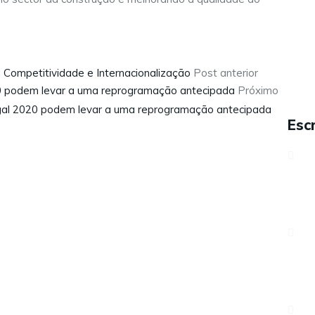
 Competitividade e Internacionalização
Post anterior
20 podem levar a uma reprogramação antecipada
Próximo
Escr
Sobre nós
Serviços
Contactos
Aveni
Carreiras
Lisbo
Política de Privacidade
Rua d
421 
217