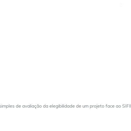
ger
© 2025 Approach Consulting. Todos os direitos reservados.
t simples de avaliação da elegibilidade de um projeto face ao SIF