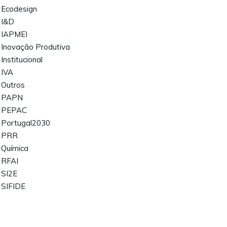
Ecodesign
I&D
IAPMEI
Inovação Produtiva
Institucional
IVA
Outros
PAPN
PEPAC
Portugal2030
PRR
Química
RFAI
SI2E
SIFIDE