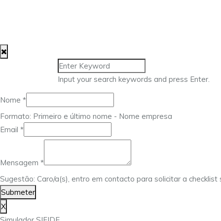
Input your search keywords and press Enter.
Nome
*
Formato: Primeiro e último nome - Nome empresa
Email
*
Mensagem
Nome
Mensagem
*
Email
Sugestão: Caro/a(s), entro em contacto para solicitar a checklis
Submeter
X
Simulador SIFIDE