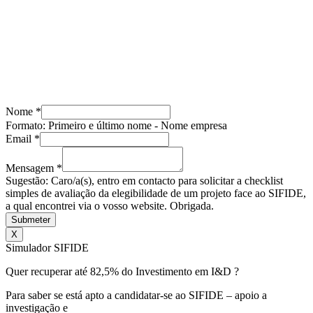
Avenida António Serpa, 32 – 6ºD1050-027 LisboaPortugal
Rua dos Três Lagares, Incubadora A Praça 6230-421 Fundão
217 960 476
geral@approach.com.pt
© 2025 Approach Consulting. Todos os direitos reservados.
Nome
*
Formato: Primeiro e último nome - Nome empresa
Nome
Email
*
Email
Mensagem
Mensagem
*
Sugestão: Caro/a(s), entro em contacto para solicitar a checklist
simples de avaliação da elegibilidade de um projeto face ao SIFIDE,
a qual encontrei via o vosso website. Obrigada.
Submeter
X
Simulador SIFIDE
Quer recuperar até 82,5% do Investimento em I&D ?
Para saber se está apto a candidatar-se ao SIFIDE – apoio a
investigação e