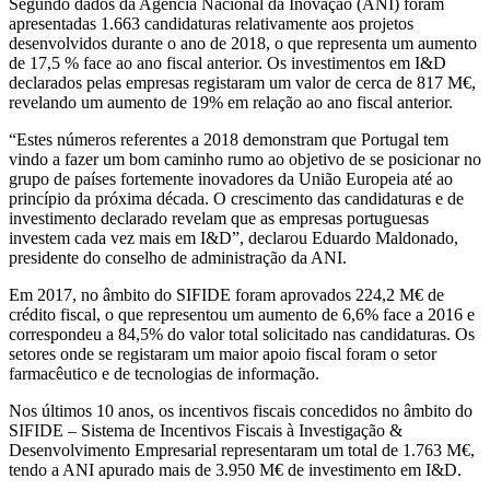
Segundo dados da Agência Nacional da Inovação (ANI) foram
apresentadas 1.663 candidaturas relativamente aos projetos
desenvolvidos durante o ano de 2018, o que representa um aumento
de 17,5 % face ao ano fiscal anterior. Os investimentos em I&D
declarados pelas empresas registaram um valor de cerca de 817 M€,
revelando um aumento de 19% em relação ao ano fiscal anterior.
“Estes números referentes a 2018 demonstram que Portugal tem
vindo a fazer um bom caminho rumo ao objetivo de se posicionar no
grupo de países fortemente inovadores da União Europeia até ao
princípio da próxima década. O crescimento das candidaturas e de
investimento declarado revelam que as empresas portuguesas
investem cada vez mais em I&D”, declarou Eduardo Maldonado,
presidente do conselho de administração da ANI.
Em 2017, no âmbito do SIFIDE foram aprovados 224,2 M€ de
crédito fiscal, o que representou um aumento de 6,6% face a 2016 e
correspondeu a 84,5% do valor total solicitado nas candidaturas. Os
setores onde se registaram um maior apoio fiscal foram o setor
farmacêutico e de tecnologias de informação.
Nos últimos 10 anos, os incentivos fiscais concedidos no âmbito do
SIFIDE – Sistema de Incentivos Fiscais à Investigação &
Desenvolvimento Empresarial representaram um total de 1.763 M€,
tendo a ANI apurado mais de 3.950 M€ de investimento em I&D.