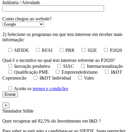
Indústria / Atividade
Como chegou ao website?
2) Selecione os programas em que tem interesse em receber mais
informação:
SIFIDE
RFAI
PRR
SI2E
P2020
Qual é o incentivo no qual tem interesse referente ao P2020?
Inovação produtiva
SIAC
Internacionalização
Qualificação PME
Empreendedorismo
I&DT
Copromocão
I&DT Individual
Vales
Aceito os
termos e condições
×
Simulador Sifide
Quer recuperar até 82,5% do Investimento em I&D ?
Para saber se está apto a candidatar-se ao SIFIDE, basta preencher