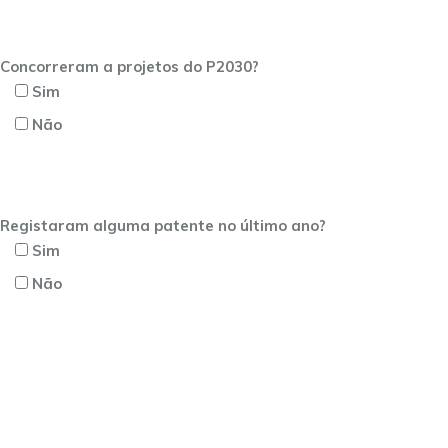
Concorreram a projetos do P2030?
Sim
Não
Registaram alguma patente no último ano?
Sim
Não
termos e condições
Aceito os