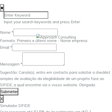
Input your search keywords and press Enter.
Nome
*
Formato: Primeiro e último nome - Nome empresa
Email
*
Mensagem
Nome
Mensagem
*
Email
Sugestão: Caro/a(s), entro em contacto para solicitar a checklist
simples de avaliação da elegibilidade de um projeto face ao
SIFIDE, a qual encontrei via o vosso website. Obrigada.
Submeter
X
Simulador SIFIDE
Quer recuperar até 82,5% do Investimento em I&D ?