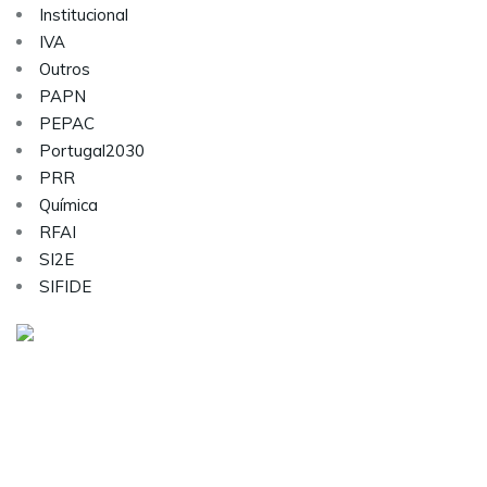
Institucional
IVA
Outros
PAPN
PEPAC
Portugal2030
PRR
Química
RFAI
SI2E
SIFIDE
Visite as nossas redes sociais:
Sobre nós
Serviços