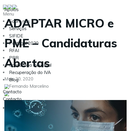
Apoios
Menu
ADAPTAR MICRO e
Sobre nós
Serviços
SIFIDE
PME – Candidaturas
Portugal 2030
RFAI
PRR
Abertas
Consultoria Industrial
Recuperação do IVA
Maio 20, 2020
Blog
Fernando Marcelino
Contacto
Contacto