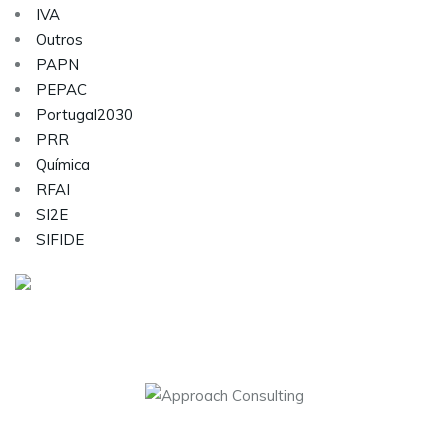
IVA
Outros
PAPN
PEPAC
Portugal2030
PRR
Química
RFAI
SI2E
SIFIDE
Visite as nossas redes sociais:
Sobre nós
Serviços
Contactos