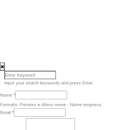
Rua dos Três Lagares, Incubadora A Praça 6230-421
Fundão
217 960 476
geral@approach.com.pt
© 2025 Approach Consulting. Todos os direitos
reservados.
Input your search keywords and press Enter.
Nome
*
Formato: Primeiro e último nome - Nome empresa
Email
*
Mensagem
Nome