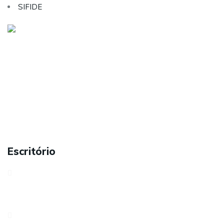
SIFIDE
Visite as nossas redes sociais:
Sobre nós
Serviços
Contactos
Carreiras
Política de Privacidade
Escritório
Avenida António Serpa, 32 – 6ºD1050-027 LisboaPortugal