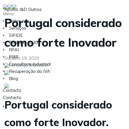
Apoios
I&D
Outros
Menu
Portugal considerado
Sobre nós
Serviços
SIFIDE
como forte Inovador
Portugal 2030
RFAI
PRR
Outubro 19, 2020
Consultoria Industrial
Fernando Marcelino
Recuperação do IVA
Blog
Contacto
Contacto
Portugal considerado
como forte Inovador.