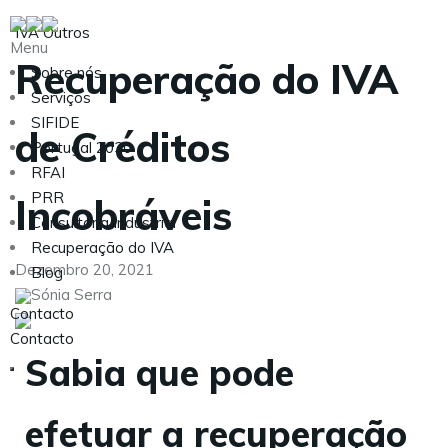
IVA
Outros
Menu
Recuperação do IVA
Sobre nós
Serviços
SIFIDE
de Créditos
Portugal 2030
RFAI
PRR
Incobráveis
Consultoria Industrial
Recuperação do IVA
Dezembro 20, 2021
Blog
Sónia Serra
Contacto
Contacto
Sabia que pode
efetuar a recuperação