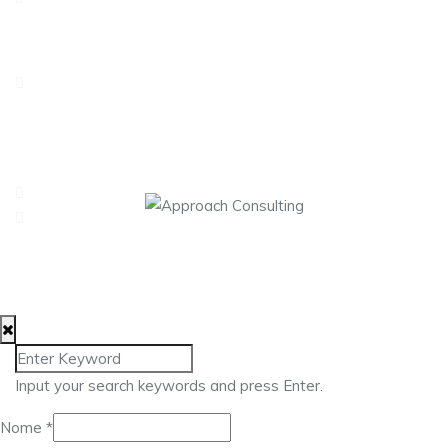
Avenida António Serpa, 32 – 6ºD1050-027 LisboaPortugal
Rua dos Três Lagares, Incubadora A Praça 6230-421
Fundão
217 960 476
geral@approach.com.pt
© 2025 Approach Consulting. Todos os direitos
reservados.
Input your search keywords and press Enter.
Nome
*