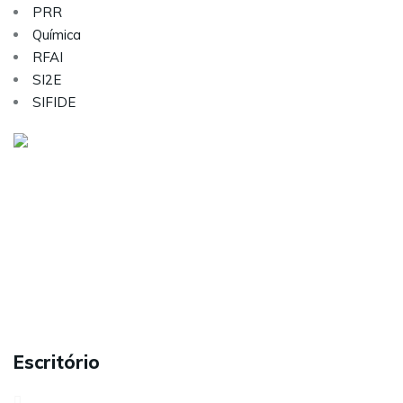
PRR
Química
RFAI
SI2E
SIFIDE
Visite as nossas redes sociais:
Sobre nós
Serviços
Contactos
Carreiras
Política de Privacidade
Escritório