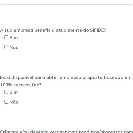
A sua empresa beneficia atualmente do SIFIDE?
Sim
Não
Está disponível para obter uma nova proposta baseada em
100% success fee?
Sim
Não
Criaram e/ou desenvolveram novos produtos/processos com