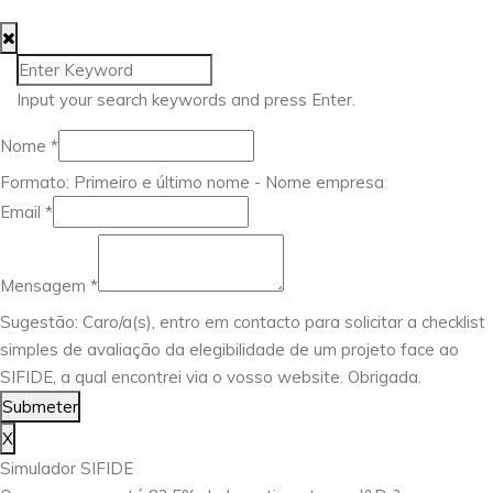
Input your search keywords and press Enter.
Nome
*
Formato: Primeiro e último nome - Nome empresa
Email
Email
*
Mensagem
Nome
Mensagem
*
Sugestão: Caro/a(s), entro em contacto para solicitar a checklist
simples de avaliação da elegibilidade de um projeto face ao
SIFIDE, a qual encontrei via o vosso website. Obrigada.
Submeter
X
Simulador SIFIDE