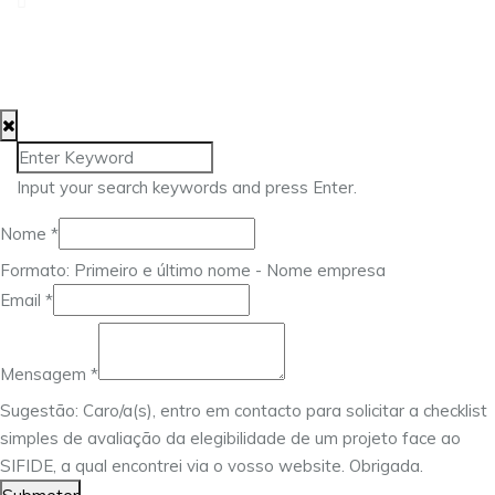
geral@approach.com.pt
© 2025 Approach Consulting. Todos os direitos
reservados.
Input your search keywords and press Enter.
Nome
*
Formato: Primeiro e último nome - Nome empresa
Email
*
Mensagem
Email
Mensagem
*
Nome
Sugestão: Caro/a(s), entro em contacto para solicitar a checklist
simples de avaliação da elegibilidade de um projeto face ao
SIFIDE, a qual encontrei via o vosso website. Obrigada.