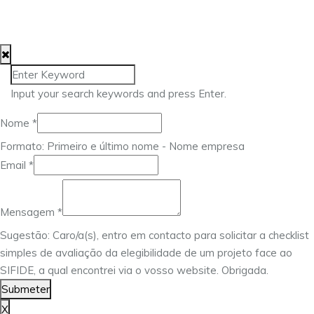
© 2025 Approach Consulting. Todos os direitos
reservados.
Input your search keywords and press Enter.
Mensagem
Nome
*
Email
Formato: Primeiro e último nome - Nome empresa
Nome
Email
*
Mensagem
*
Sugestão: Caro/a(s), entro em contacto para solicitar a checklist
simples de avaliação da elegibilidade de um projeto face ao
SIFIDE, a qual encontrei via o vosso website. Obrigada.
Submeter
X