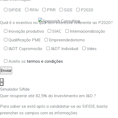
SIFIDE
RFAI
PRR
SI2E
P2020
Qual é o incentivo no qual tem interesse referente ao P2020?
Inovação produtiva
SIAC
Internacionalização
Qualificação PME
Empreendedorismo
I&DT Copromocão
I&DT Individual
Vales
Aceito os
termos e condições
×
Simulador Sifide
Quer recuperar até 82,5% do Investimento em I&D ?
Para saber se está apto a candidatar-se ao SIFIDE, basta
preencher os campos com as informações