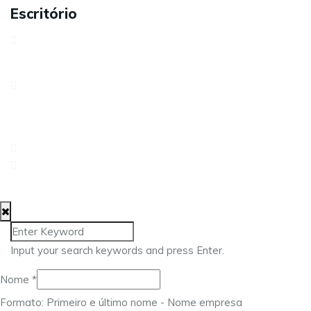
Escritório
Avenida António Serpa, 32 – 6ºD1050-027 LisboaPortugal
Rua dos Três Lagares, Incubadora A Praça 6230-421
Fundão
217 960 476
geral@approach.com.pt
© 2025 Approach Consulting. Todos os direitos reservados.
Input your search keywords and press Enter.
Nome
*
Formato: Primeiro e último nome - Nome empresa