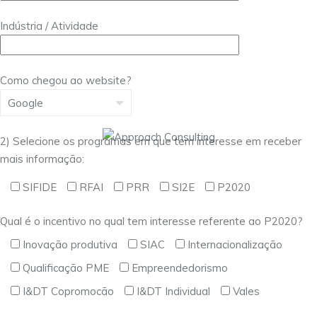
Indústria / Atividade
Como chegou ao website?
2) Selecione os programas em que tem interesse em receber
mais informação:
SIFIDE
RFAI
PRR
SI2E
P2020
Qual é o incentivo no qual tem interesse referente ao P2020?
Inovação produtiva
SIAC
Internacionalização
Qualificação PME
Empreendedorismo
I&DT Copromocão
I&DT Individual
Vales