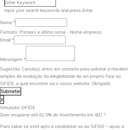
Input your search keywords and press Enter.
Nome
*
Formato: Primeiro e último nome - Nome empresa
Nome
Email
*
Email
Mensagem
Mensagem
*
Sugestão: Caro/a(s), entro em contacto para solicitar a checklist
simples de avaliação da elegibilidade de um projeto face ao
SIFIDE, a qual encontrei via o vosso website. Obrigada.
Submeter
X
Simulador SIFIDE
Quer recuperar até 82,5% do Investimento em I&D ?
Para saber se está apto a candidatar-se ao SIFIDE – apoio a