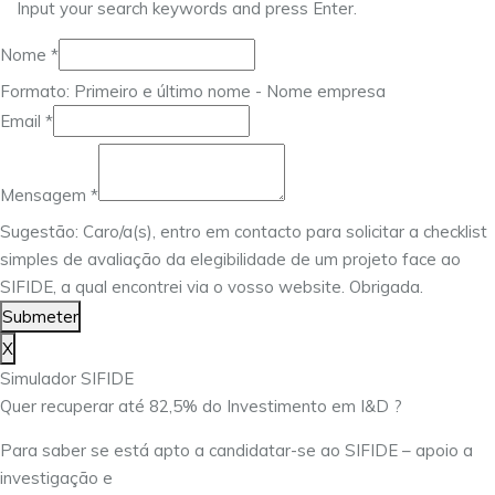
Input your search keywords and press Enter.
Nome
Nome
*
Mensagem
Formato: Primeiro e último nome - Nome empresa
Email
Email
*
Mensagem
*
Sugestão: Caro/a(s), entro em contacto para solicitar a checklist
simples de avaliação da elegibilidade de um projeto face ao
SIFIDE, a qual encontrei via o vosso website. Obrigada.
Submeter
X
Simulador SIFIDE
Quer recuperar até 82,5% do Investimento em I&D ?
Para saber se está apto a candidatar-se ao SIFIDE – apoio a
investigação e