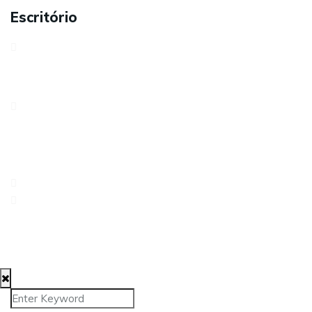
Escritório
Avenida António Serpa, 32 – 6ºD1050-027 LisboaPortugal
Rua dos Três Lagares, Incubadora A Praça 6230-421
Fundão
217 960 476
geral@approach.com.pt
© 2025 Approach Consulting. Todos os direitos
reservados.