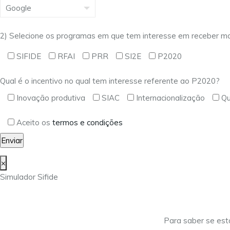
2) Selecione os programas em que tem interesse em receber ma
SIFIDE
RFAI
PRR
SI2E
P2020
Qual é o incentivo no qual tem interesse referente ao P2020?
Inovação produtiva
SIAC
Internacionalização
Qu
Aceito os
termos e condições
×
Simulador Sifide
Para saber se est