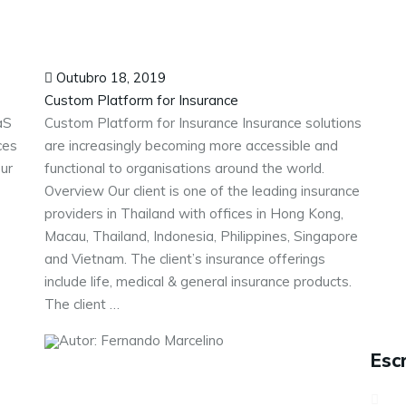
Outubro 18, 2019
Custom Platform for Insurance
aS
Custom Platform for Insurance Insurance solutions
ces
are increasingly becoming more accessible and
ur
functional to organisations around the world.
Overview Our client is one of the leading insurance
providers in Thailand with offices in Hong Kong,
Macau, Thailand, Indonesia, Philippines, Singapore
and Vietnam. The client’s insurance offerings
include life, medical & general insurance products.
The client …
Autor: Fernando Marcelino
Escr
Sobre nós
Serviços