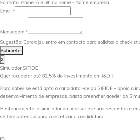
Formato: Primeiro e último nome - Nome empresa
Email
Email
*
Mensagem
Nome
Mensagem
*
Sugestão: Caro/a(s), entro em contacto para solicitar a checklis
Submeter
X
Simulador SIFIDE
Quer recuperar até 82,5% do Investimento em I&D ?
Para saber se está apto a candidatar-se ao SIFIDE – apoio a in
desenvolvimento de empresas, basta preencher aceder ao Simu
Posteriormente, o simulador irá analisar as suas respostas e env
se tem potencial para concretizar a candidatura.