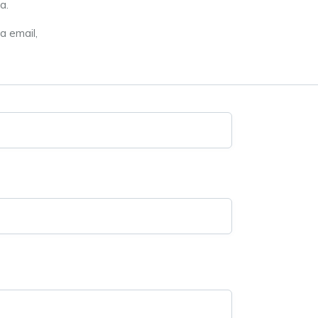
a.
a email,