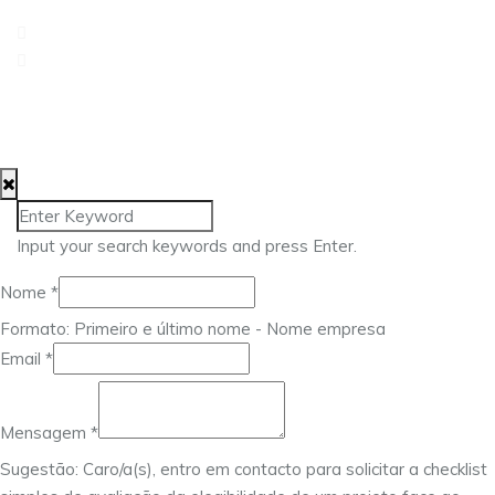
217 960 476
geral@approach.com.pt
© 2025 Approach Consulting. Todos os direitos
reservados.
Input your search keywords and press Enter.
Email
Nome
*
Nome
Formato: Primeiro e último nome - Nome empresa
Mensagem
Email
*
Mensagem
*
Sugestão: Caro/a(s), entro em contacto para solicitar a checklist