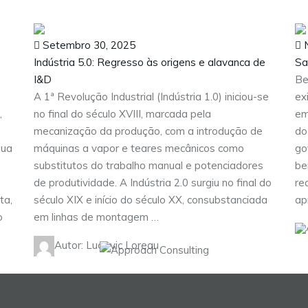
Setembro 30, 2025
N
Indústria 5.0: Regresso às origens e alavanca de
Sa
I&D
Be
A 1ª Revolução Industrial (Indústria 1.0) iniciou-se
ex
,
no final do século XVIII, marcada pela
em
mecanização da produção, com a introdução de
do
sua
máquinas a vapor e teares mecânicos como
go
substitutos do trabalho manual e potenciadores
be
de produtividade. A Indústria 2.0 surgiu no final do
re
ta,
século XIX e início do século XX, consubstanciada
ap
o
em linhas de montagem …
Autor: Ludovic Loreau