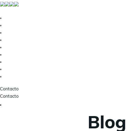
Menu
Sobre nós
Serviços
SIFIDE
Portugal 2030
RFAI
PRR
Consultoria Industrial
Recuperação do IVA
Blog
Contacto
Contacto
Blog