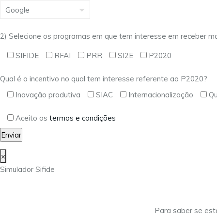
2) Selecione os programas em que tem interesse em receber ma
SIFIDE
RFAI
PRR
SI2E
P2020
Qual é o incentivo no qual tem interesse referente ao P2020?
Inovação produtiva
SIAC
Internacionalização
Qu
Aceito os
termos e condições
×
Simulador Sifide
Para saber se est