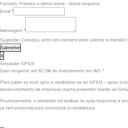
Formato: Primeiro e último nome - Nome empresa
Mensagem
Email
*
Nome
Email
Mensagem
*
Sugestão: Caro/a(s), entro em contacto para solicitar a checklis
Submeter
X
Simulador SIFIDE
Quer recuperar até 82,5% do Investimento em I&D ?
Para saber se está apto a candidatar-se ao SIFIDE – apoio a in
desenvolvimento de empresas, basta preencher aceder ao Simu
Posteriormente, o simulador irá analisar as suas respostas e env
se tem potencial para concretizar a candidatura.