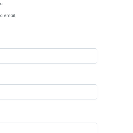
a.
a email,