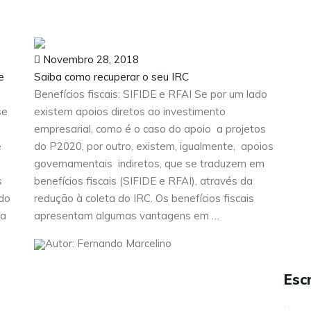
Novembro 28, 2018
e
Saiba como recuperar o seu IRC
Benefícios fiscais: SIFIDE e RFAI Se por um lado
se
existem apoios diretos ao investimento
empresarial, como é o caso do apoio a projetos
e
do P2020, por outro, existem, igualmente, apoios
governamentais indiretos, que se traduzem em
s
benefícios fiscais (SIFIDE e RFAI), através da
 do
redução à coleta do IRC. Os benefícios fiscais
da
apresentam algumas vantagens em …
Autor: Fernando Marcelino
Escr
Sobre nós
Serviços