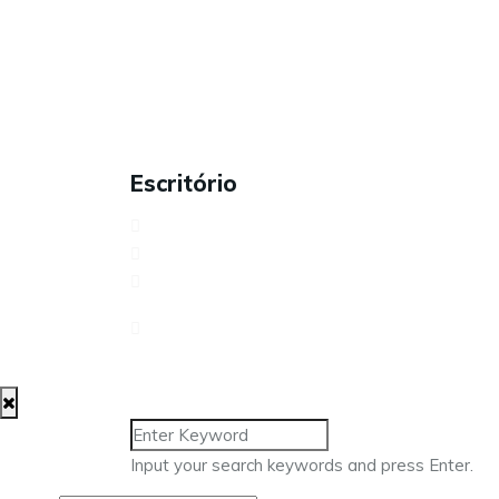
Sobre nós
Serviços
Contactos
Carreiras
Política de Privacidade
Escritório
Avenida António Serpa, 32 – 6ºD1050-027
Rua dos Três Lagares, Incubadora A Praç
217 960 476
geral@approach.com.pt
Input your search keywords and press Enter.