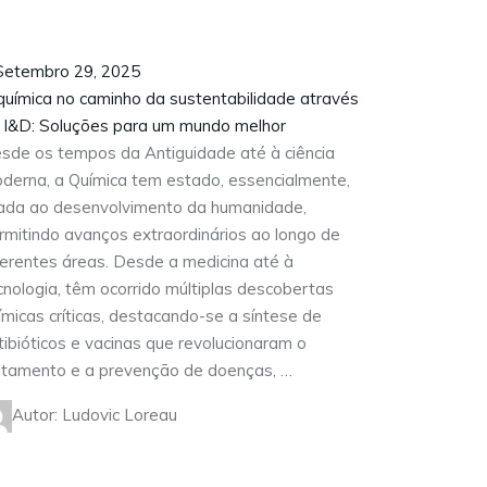
etembro 29, 2025
química no caminho da sustentabilidade através
 I&D: Soluções para um mundo melhor
sde os tempos da Antiguidade até à ciência
derna, a Química tem estado, essencialmente,
gada ao desenvolvimento da humanidade,
rmitindo avanços extraordinários ao longo de
ferentes áreas. Desde a medicina até à
cnologia, têm ocorrido múltiplas descobertas
ímicas críticas, destacando-se a síntese de
tibióticos e vacinas que revolucionaram o
atamento e a prevenção de doenças, …
Autor: Ludovic Loreau