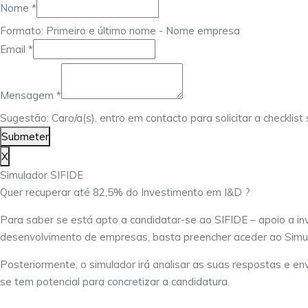
Nome
*
Formato: Primeiro e último nome - Nome empresa
Email
Email
*
Mensagem
Nome
Mensagem
*
Sugestão: Caro/a(s), entro em contacto para solicitar a checklis
Submeter
X
Simulador SIFIDE
Quer recuperar até 82,5% do Investimento em I&D ?
Para saber se está apto a candidatar-se ao SIFIDE – apoio a in
desenvolvimento de empresas, basta preencher aceder ao Simu
Posteriormente, o simulador irá analisar as suas respostas e env
se tem potencial para concretizar a candidatura.