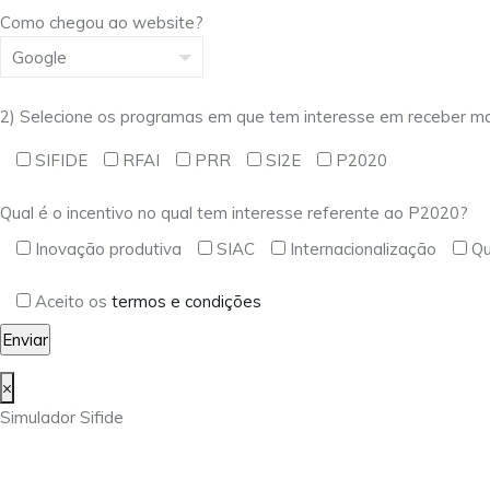
Como chegou ao website?
2) Selecione os programas em que tem interesse em receber ma
SIFIDE
RFAI
PRR
SI2E
P2020
Qual é o incentivo no qual tem interesse referente ao P2020?
Inovação produtiva
SIAC
Internacionalização
Qu
Aceito os
termos e condições
×
Simulador Sifide