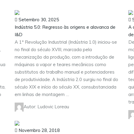
Setembro 30, 2025
S
Indústria 5.0: Regresso às origens e alavanca de
A 
I&D
de
A 1ª Revolução Industrial (Indústria 1.0) iniciou-se
De
,
no final do século XVIII, marcada pela
mo
mecanização da produção, com a introdução de
li
sua
máquinas a vapor e teares mecânicos como
pe
substitutos do trabalho manual e potenciadores
di
de produtividade. A Indústria 2.0 surgiu no final do
te
ta,
século XIX e início do século XX, consubstanciada
qu
o
em linhas de montagem …
an
tr
Autor: Ludovic Loreau
Novembro 28, 2018