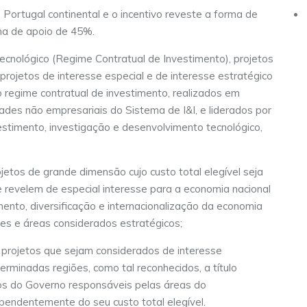
 Portugal continental e o incentivo reveste a forma de
ma de apoio de 45%.
cnológico (Regime Contratual de Investimento), projetos
s projetos de interesse especial e de interesse estratégico
 regime contratual de investimento, realizados em
ades não empresariais do Sistema de I&I, e liderados por
stimento, investigação e desenvolvimento tecnológico,
jetos de grande dimensão cujo custo total elegível seja
se revelem de especial interesse para a economia nacional
mento, diversificação e internacionalização da economia
ões e áreas considerados estratégicos;
 projetos que sejam considerados de interesse
erminadas regiões, como tal reconhecidos, a título
os do Governo responsáveis pelas áreas do
endentemente do seu custo total elegível.