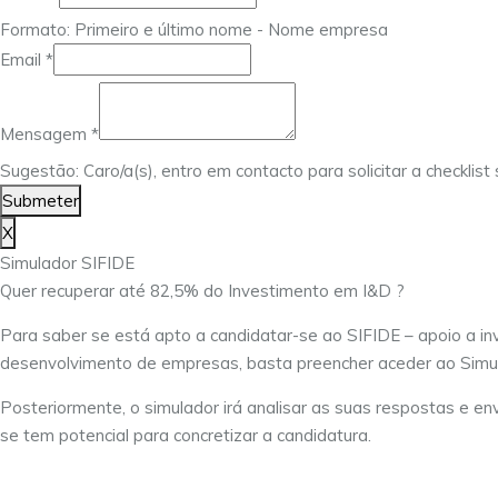
Email
Formato: Primeiro e último nome - Nome empresa
Mensagem
Email
*
Mensagem
*
Sugestão: Caro/a(s), entro em contacto para solicitar a checklis
Submeter
X
Simulador SIFIDE
Quer recuperar até 82,5% do Investimento em I&D ?
Para saber se está apto a candidatar-se ao SIFIDE – apoio a in
desenvolvimento de empresas, basta preencher aceder ao Simu
Posteriormente, o simulador irá analisar as suas respostas e env
se tem potencial para concretizar a candidatura.