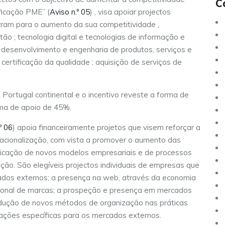
C
ificação PME” (
Aviso n.º 05
) , visa apoiar projectos
rram para o aumento da sua competitividade ,
o ; tecnologia digital e tecnologias de informação e
; desenvolvimento e engenharia de produtos, serviços e
 certificação da qualidade ; aquisição de serviços de
 Portugal continental e o incentivo reveste a forma de
ima de apoio de 45%.
º 06
) apoia financeiramente projetos que visem reforçar a
acionalização, com vista a promover o aumento das
icação de novos modelos empresariais e de processos
ação. São elegíveis projectos individuais de empresas que
dos externos; a presença na web, através da economia
cional de marcas; a prospeção e presença em mercados
ntrodução de novos métodos de organização nas práticas
icações específicas para os mercados externos.