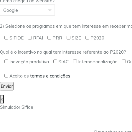
Como chegou ao website?
2) Selecione os programas em que tem interesse em receber ma
SIFIDE
RFAI
PRR
SI2E
P2020
Qual é o incentivo no qual tem interesse referente ao P2020?
Inovação produtiva
SIAC
Internacionalização
Qu
Aceito os
termos e condições
×
Simulador Sifide