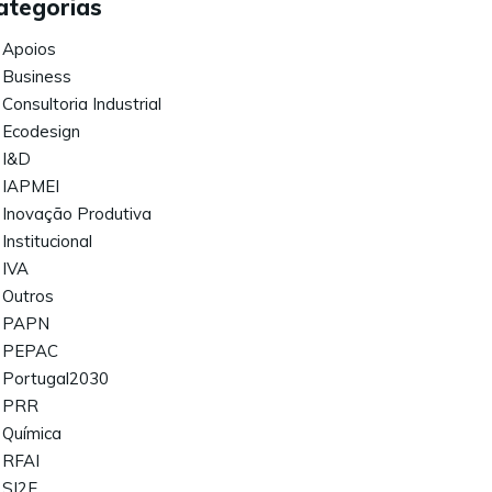
ategorias
Apoios
Business
Consultoria Industrial
Ecodesign
I&D
IAPMEI
Inovação Produtiva
Institucional
IVA
Outros
PAPN
PEPAC
Portugal2030
PRR
Química
RFAI
SI2E