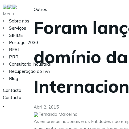
Outros
Menu
Foram lanç
Sobre nós
Serviços
SIFIDE
Portugal 2030
domínio da
RFAI
PRR
Consultoria Industrial
Recuperação do IVA
Internacio
Blog
Contacto
Contacto
Abril 2, 2015
Fernando Marcelino
As empresas nacionais e as Entidades não emp
mais quatro concursos para apresentarem proj