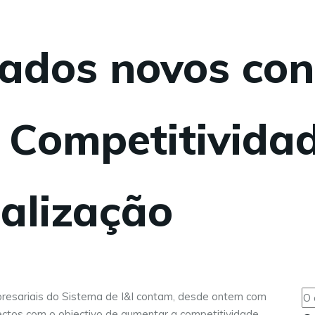
ados novos con
 Competitividad
nalização
resariais do Sistema de I&I contam, desde ontem com
ectos com o objectivo de aumentar a competitividade