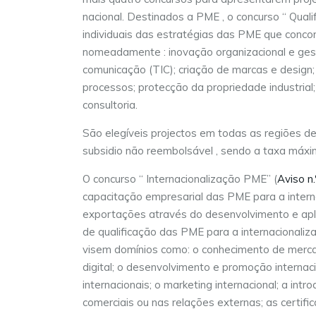
nacional. Destinados a PME , o concurso “ Qual
individuais das estratégias das PME que conco
nomeadamente : inovação organizacional e gestã
comunicação (TIC); criação de marcas e design
processos; protecção da propriedade industrial;
consultoria.
São elegíveis projectos em todas as regiões de
subsidio não reembolsável , sendo a taxa máx
O concurso “ Internacionalização PME” (
Aviso n.
capacitação empresarial das PME para a intern
exportações através do desenvolvimento e apl
de qualificação das PME para a internacionaliz
visem domínios como: o conhecimento de merca
digital; o desenvolvimento e promoção interna
internacionais; o marketing internacional; a i
comerciais ou nas relações externas; as certif