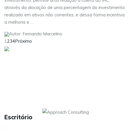
Investimento, permite uma redução à coleta do IRC,
através da alocação de uma percentagem do investimento
realizado em ativos não correntes, e dessa forma incentiva
a melhoria e …
Autor: Fernando Marcelino
1
2
3
4
Próximo
Visite as nossas redes sociais:
Sobre nós
Serviços
Contactos
Carreiras
Política de Privacidade
Escritório