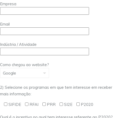
Empresa
Email
Indústria / Atividade
Como chegou ao website?
2) Selecione os programas em que tem interesse em receber
mais informação:
SIFIDE
RFAI
PRR
SI2E
P2020
Qual é o incentivo no qual tem interesse referente ao P2020?