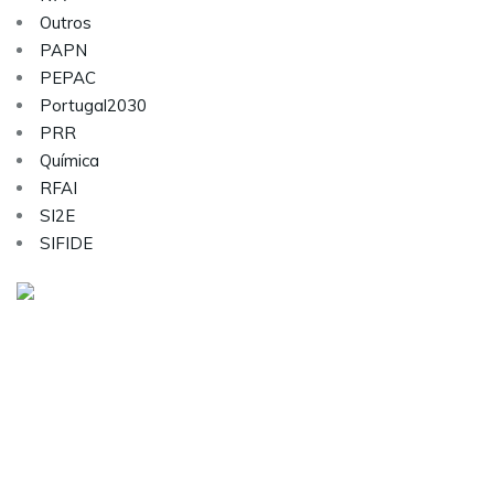
Outros
PAPN
PEPAC
Portugal2030
PRR
Química
RFAI
SI2E
SIFIDE
Visite as nossas redes sociais:
Sobre nós
Serviços
Contactos
Carreiras