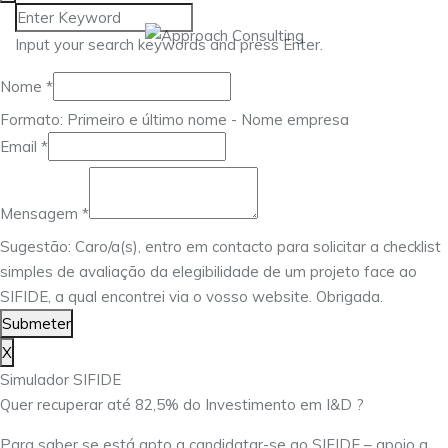
Input your search keywords and press Enter.
Mensagem
Nome
*
Nome
Formato: Primeiro e último nome - Nome empresa
Email
Email
*
Mensagem
*
Sugestão: Caro/a(s), entro em contacto para solicitar a checklist
simples de avaliação da elegibilidade de um projeto face ao
SIFIDE, a qual encontrei via o vosso website. Obrigada.
Submeter
X
Simulador SIFIDE
Quer recuperar até 82,5% do Investimento em I&D ?
Para saber se está apto a candidatar-se ao SIFIDE – apoio a