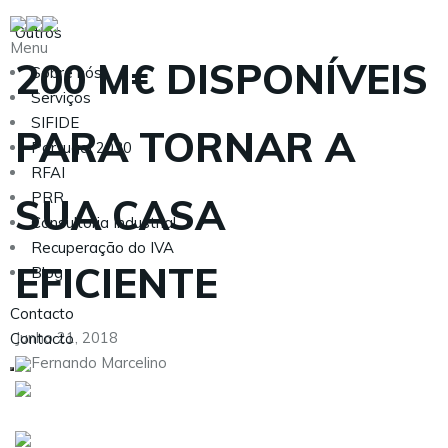
Outros
Menu
200 M€ DISPONÍVEIS
Sobre nós
Serviços
SIFIDE
PARA TORNAR A
Portugal 2030
RFAI
PRR
SUA CASA
Consultoria Industrial
Recuperação do IVA
EFICIENTE
Blog
Contacto
Junho 21, 2018
Contacto
Fernando Marcelino