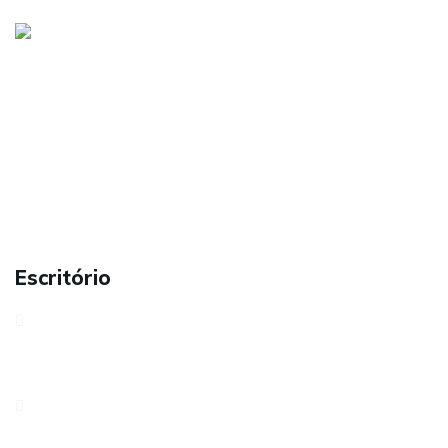
Visite as nossas redes sociais:
Sobre nós
Serviços
Contactos
Carreiras
Política de Privacidade
Escritório
Avenida António Serpa, 32 – 6ºD1050-027 LisboaPortugal
Rua dos Três Lagares, Incubadora A Praça 6230-421