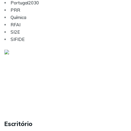
Portugal2030
PRR
Química
RFAI
SI2E
SIFIDE
Visite as nossas redes sociais:
Sobre nós
Serviços
Contactos
Carreiras
Política de Privacidade
Escritório