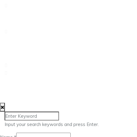
Avenida António Serpa, 32 – 6ºD1050-027 LisboaPortugal
Rua dos Três Lagares, Incubadora A Praça 6230-421
Fundão
217 960 476
geral@approach.com.pt
© 2025 Approach Consulting. Todos os direitos
reservados.
Input your search keywords and press Enter.