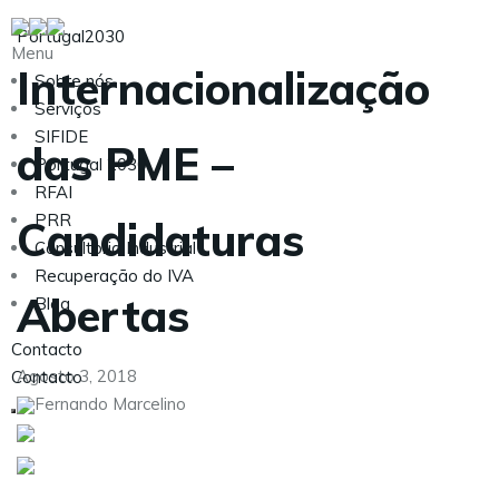
Portugal2030
Menu
Internacionalização
Sobre nós
Serviços
SIFIDE
das PME –
Portugal 2030
RFAI
PRR
Candidaturas
Consultoria Industrial
Recuperação do IVA
Abertas
Blog
Contacto
Agosto 3, 2018
Contacto
Fernando Marcelino