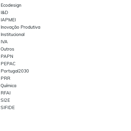
Ecodesign
I&D
IAPMEI
Inovação Produtiva
Institucional
IVA
Outros
PAPN
PEPAC
Portugal2030
PRR
Química
RFAI
SI2E
SIFIDE