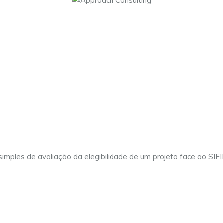
© 2025 Approach Consulting. Todos os direitos reservados.
t simples de avaliação da elegibilidade de um projeto face ao SIF