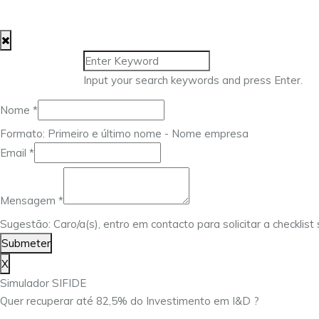
Input your search keywords and press Enter.
Nome
*
Formato: Primeiro e último nome - Nome empresa
Email
*
Nome
Email
Mensagem
*
Mensagem
Sugestão: Caro/a(s), entro em contacto para solicitar a checklis
Submeter
X
Simulador SIFIDE
Quer recuperar até 82,5% do Investimento em I&D ?