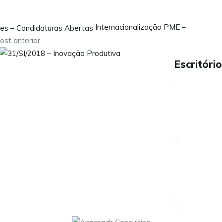
Internacionalização PME –
ost anterior
Escritório
Sobre nós
Serviços
Contactos
Avenida Antó
Carreiras
LisboaPortug
Política de Privacidade
Rua dos Três
6230-421 Fu
217 960 47
geral@appr