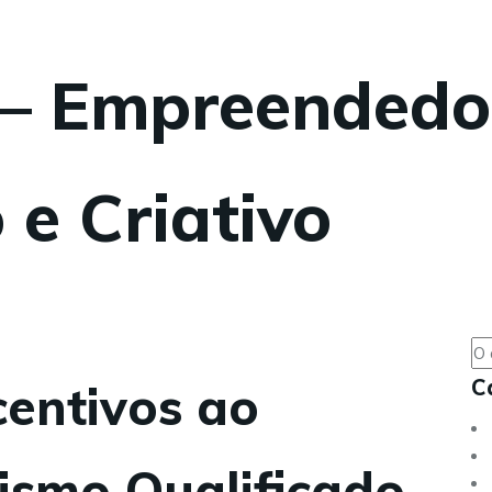
 – Empreendedo
 e Criativo
C
centivos ao
smo Qualificado