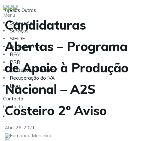
Apoios
Outros
Menu
Candidaturas
Sobre nós
Serviços
SIFIDE
Abertas – Programa
Portugal 2030
RFAI
PRR
de Apoio à Produção
Consultoria Industrial
Recuperação do IVA
Nacional – A2S
Blog
Contacto
Costeiro 2º Aviso
Contacto
Abril 26, 2021
Fernando Marcelino