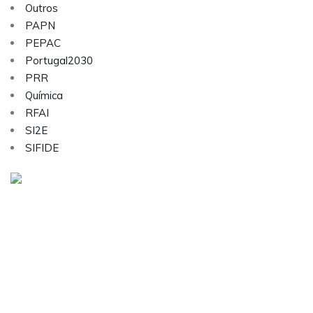
Outros
PAPN
PEPAC
Portugal2030
PRR
Química
RFAI
SI2E
SIFIDE
Visite as nossas redes sociais:
Sobre nós
Serviços
Contactos
Carreiras