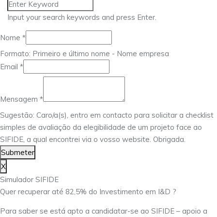
Input your search keywords and press Enter.
Nome
*
Formato: Primeiro e último nome - Nome empresa
Mensagem
Email
*
Nome
Email
Mensagem
*
Sugestão: Caro/a(s), entro em contacto para solicitar a checklist
simples de avaliação da elegibilidade de um projeto face ao
SIFIDE, a qual encontrei via o vosso website. Obrigada.
Submeter
X
Simulador SIFIDE
Quer recuperar até 82,5% do Investimento em I&D ?
Para saber se está apto a candidatar-se ao SIFIDE – apoio a