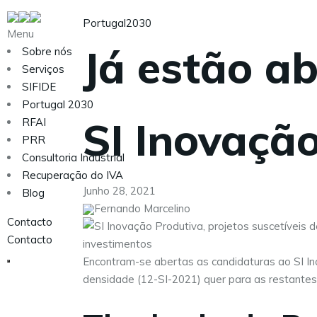
Portugal2030
Menu
Já estão a
Sobre nós
Serviços
SIFIDE
Portugal 2030
SI Inovação
RFAI
PRR
Consultoria Industrial
Recuperação do IVA
Junho 28, 2021
Blog
Fernando Marcelino
Contacto
Contacto
Encontram-se abertas as candidaturas ao SI In
densidade (12-SI-2021) quer para as restantes