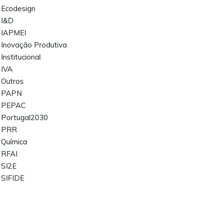
Ecodesign
I&D
IAPMEI
Inovação Produtiva
Institucional
IVA
Outros
PAPN
PEPAC
Portugal2030
PRR
Química
RFAI
SI2E
SIFIDE