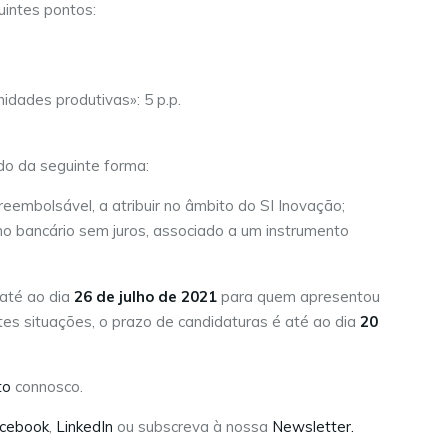
intes pontos:
idades produtivas»: 5 p.p.
ído da seguinte forma:
reembolsável, a atribuir no âmbito do SI Inovação;
o bancário sem juros, associado a um instrumento
 até ao dia
26 de julho de 2021
para quem apresentou
tes situações, o prazo de candidaturas é até ao dia
20
to
connosco.
cebook
,
LinkedIn
ou subscreva à nossa
Newsletter.