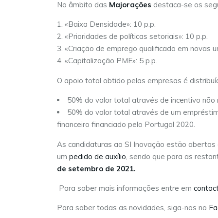
No âmbito das
Majorações
destaca-se os segu
«Baixa Densidade»: 10 p.p.
«Prioridades de políticas setoriais»: 10 p.p.
«Criação de emprego qualificado em novas un
«Capitalização PME»: 5 p.p.
O apoio total obtido pelas empresas é distribu
50% do valor total através de incentivo não 
50% do valor total através de um empréstim
financeiro financiado pelo Portugal 2020.
As candidaturas ao SI Inovação estão abertas
um
pedido de auxílio
, sendo que para as restan
de setembro de 2021.
Para saber mais informações entre em
contac
Para saber todas as novidades, siga-nos no
Fa