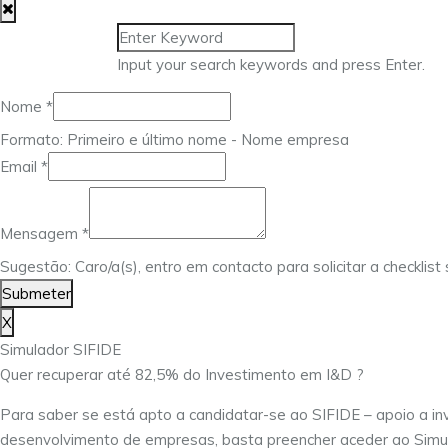
Input your search keywords and press Enter.
Nome
Nome
*
Email
Formato: Primeiro e último nome - Nome empresa
Mensagem
Email
*
Mensagem
*
Sugestão: Caro/a(s), entro em contacto para solicitar a checklis
Submeter
X
Simulador SIFIDE
Quer recuperar até 82,5% do Investimento em I&D ?
Para saber se está apto a candidatar-se ao SIFIDE – apoio a in
desenvolvimento de empresas, basta preencher aceder ao Simu