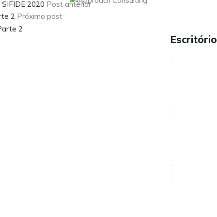
ao SIFIDE 2020
Post anterior
rte 2
Próximo post
Escritório
Sobre nós
Serviços
Contactos
Avenida Antó
Carreiras
LisboaPortug
Política de Privacidade
Rua dos Três
6230-421 Fu
217 960 47
geral@appr
© 2025 Approach Consulting. Todos os direitos reservados.