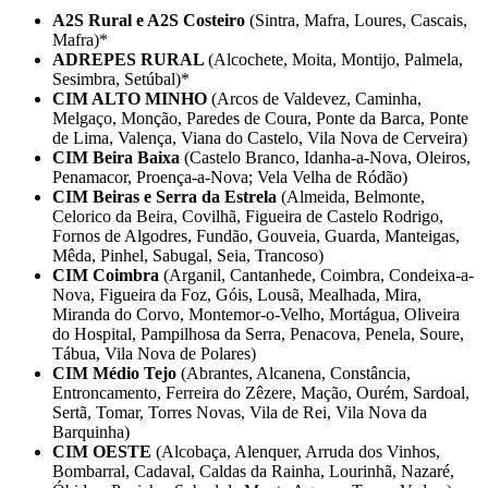
A2S Rural e A2S Costeiro
(Sintra, Mafra, Loures, Cascais,
Mafra)*
ADREPES RURAL
(Alcochete, Moita, Montijo, Palmela,
Sesimbra, Setúbal)*
CIM ALTO MINHO
(Arcos de Valdevez, Caminha,
Melgaço, Monção, Paredes de Coura, Ponte da Barca, Ponte
de Lima, Valença, Viana do Castelo, Vila Nova de Cerveira)
CIM Beira Baixa
(Castelo Branco, Idanha-a-Nova, Oleiros,
Penamacor, Proença-a-Nova; Vela Velha de Ródão)
CIM Beiras e Serra da Estrela
(Almeida, Belmonte,
Celorico da Beira, Covilhã, Figueira de Castelo Rodrigo,
Fornos de Algodres, Fundão, Gouveia, Guarda, Manteigas,
Mêda, Pinhel, Sabugal, Seia, Trancoso)
CIM Coimbra
(Arganil, Cantanhede, Coimbra, Condeixa-a-
Nova, Figueira da Foz, Góis, Lousã, Mealhada, Mira,
Miranda do Corvo, Montemor-o-Velho, Mortágua, Oliveira
do Hospital, Pampilhosa da Serra, Penacova, Penela, Soure,
Tábua, Vila Nova de Polares)
CIM Médio Tejo
(Abrantes, Alcanena, Constância,
Entroncamento, Ferreira do Zêzere, Mação, Ourém, Sardoal,
Sertã, Tomar, Torres Novas, Vila de Rei, Vila Nova da
Barquinha)
CIM OESTE
(Alcobaça, Alenquer, Arruda dos Vinhos,
Bombarral, Cadaval, Caldas da Rainha, Lourinhã, Nazaré,