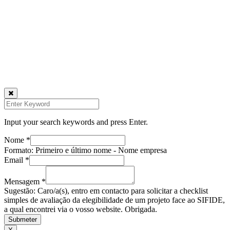
Avenida António Serpa, 32 – 6ºD1050-027 LisboaPortugal
Rua dos Três Lagares, Incubadora A Praça 6230-421 Fundão
217 960 476
geral@approach.com.pt
© 2025 Approach Consulting. Todos os direitos reservados.
Input your search keywords and press Enter.
Nome
*
Formato: Primeiro e último nome - Nome empresa
Email
Email
*
Nome
Mensagem
Mensagem
*
Sugestão: Caro/a(s), entro em contacto para solicitar a checklist
simples de avaliação da elegibilidade de um projeto face ao SIFIDE,
a qual encontrei via o vosso website. Obrigada.
Submeter