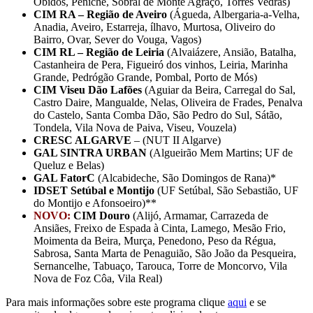
Óbidos, Peniche, Sobral de Monte Agraço, Torres Vedras)
CIM RA – Região de Aveiro
(Águeda, Albergaria-a-Velha,
Anadia, Aveiro, Estarreja, ílhavo, Murtosa, Oliveiro do
Bairro, Ovar, Sever do Vouga, Vagos)
CIM RL – Região de Leiria
(Alvaiázere, Ansião, Batalha,
Castanheira de Pera, Figueiró dos vinhos, Leiria, Marinha
Grande, Pedrógão Grande, Pombal, Porto de Mós)
CIM Viseu Dão Lafões
(Aguiar da Beira, Carregal do Sal,
Castro Daire, Mangualde, Nelas, Oliveira de Frades, Penalva
do Castelo, Santa Comba Dão, São Pedro do Sul, Sátão,
Tondela, Vila Nova de Paiva, Viseu, Vouzela)
CRESC ALGARVE
– (NUT II Algarve)
GAL SINTRA URBAN
(Algueirão Mem Martins; UF de
Queluz e Belas)
GAL FatorC
(Alcabideche, São Domingos de Rana)*
IDSET Setúbal e Montijo
(UF Setúbal, São Sebastião, UF
do Montijo e Afonsoeiro)**
NOVO:
CIM Douro
(Alijó, Armamar, Carrazeda de
Ansiães, Freixo de Espada à Cinta, Lamego, Mesão Frio,
Moimenta da Beira, Murça, Penedono, Peso da Régua,
Sabrosa, Santa Marta de Penaguião, São João da Pesqueira,
Sernancelhe, Tabuaço, Tarouca, Torre de Moncorvo, Vila
Nova de Foz Côa, Vila Real)
Para mais informações sobre este programa clique
aqui
e se