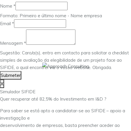
Nome
*
Formato: Primeiro e último nome - Nome empresa
Nome
Email
*
Email
Mensagem
Mensagem
*
Sugestão: Caro/a(s), entro em contacto para solicitar a checklist
simples de avaliação da elegibilidade de um projeto face ao
SIFIDE, a qual encontrei via o vosso website. Obrigada.
Submeter
X
Simulador SIFIDE
Quer recuperar até 82,5% do Investimento em I&D ?
Para saber se está apto a candidatar-se ao SIFIDE – apoio a
investigação e
desenvolvimento de empresas, basta preencher aceder ao