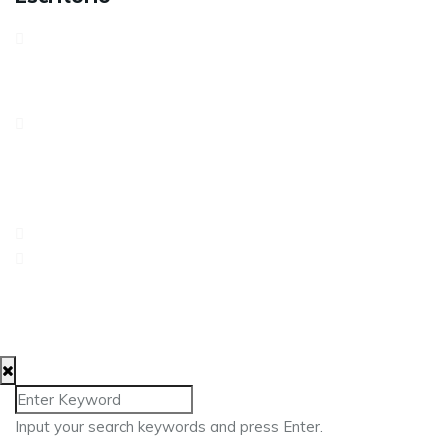
Avenida António Serpa, 32 – 6ºD1050-027 LisboaPortugal
Rua dos Três Lagares, Incubadora A Praça 6230-421
Fundão
217 960 476
geral@approach.com.pt
© 2025 Approach Consulting. Todos os direitos
reservados.
Input your search keywords and press Enter.