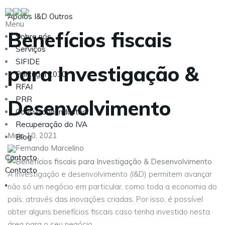
Apoios
I&D
Outros
Menu
Benefícios fiscais
Sobre nós
Serviços
SIFIDE
para Investigação &
Portugal 2030
RFAI
PRR
Desenvolvimento
Consultoria Industrial
Recuperação do IVA
Maio 10, 2021
Blog
Fernando Marcelino
Contacto
Contacto
A investigação e desenvolvimento (I&D) permitem avançar
não só um negócio em particular, como toda a economia do
país, através das inovações criadas. Por isso, é possível
obter alguns benefícios fiscais caso tenha investido nesta
área para o seu negócio.