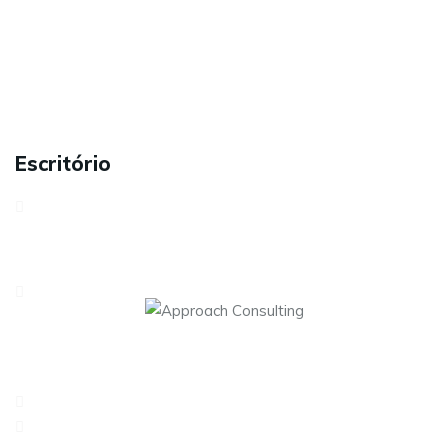
Sobre nós
Serviços
Contactos
Carreiras
Política de Privacidade
Escritório
Avenida António Serpa, 32 – 6ºD1050-027 LisboaPortugal
Rua dos Três Lagares, Incubadora A Praça 6230-421
Fundão
217 960 476
geral@approach.com.pt