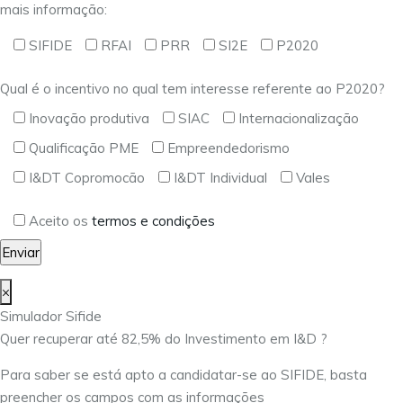
mais informação:
SIFIDE
RFAI
PRR
SI2E
P2020
Qual é o incentivo no qual tem interesse referente ao P2020?
Inovação produtiva
SIAC
Internacionalização
Qualificação PME
Empreendedorismo
I&DT Copromocão
I&DT Individual
Vales
Aceito os
termos e condições
×
Simulador Sifide
Quer recuperar até 82,5% do Investimento em I&D ?
Para saber se está apto a candidatar-se ao SIFIDE, basta
preencher os campos com as informações