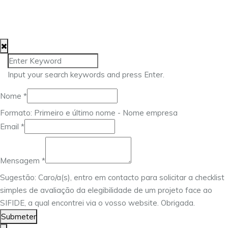
© 2025 Approach Consulting. Todos os direitos
reservados.
Input your search keywords and press Enter.
Nome
*
Formato: Primeiro e último nome - Nome empresa
Mensagem
Email
*
Nome
Email
Mensagem
*
Sugestão: Caro/a(s), entro em contacto para solicitar a checklist
simples de avaliação da elegibilidade de um projeto face ao
SIFIDE, a qual encontrei via o vosso website. Obrigada.
Submeter