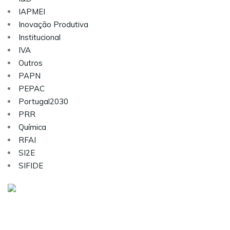
IAPMEI
Inovação Produtiva
Institucional
IVA
Outros
PAPN
PEPAC
Portugal2030
PRR
Química
RFAI
SI2E
SIFIDE
Visite as nossas redes sociais: